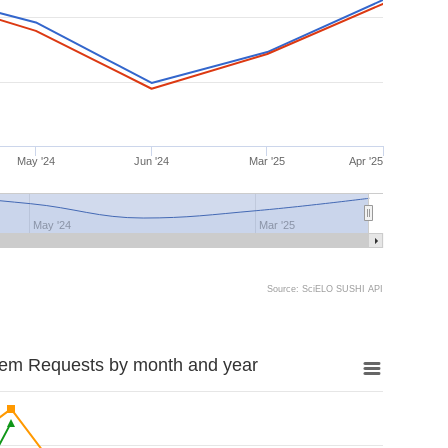
May '24
Jun '24
Mar '25
Apr '25
May '24
Mar '25
Source: SciELO SUSHI API
tem Requests by month and year