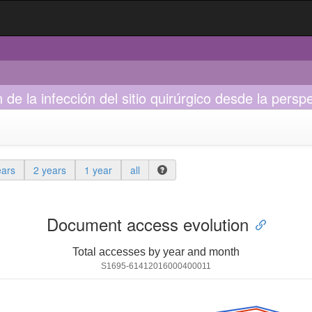
de la infección del sitio quirúrgico desde la persp
ears
2 years
1 year
all
Document access evolution
Total accesses by year and month
S1695-61412016000400011