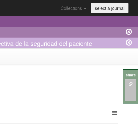
Collections
select a journal
ectiva de la seguridad del paciente
share