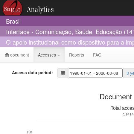
Brasil
Interface - Comunicação, Saúde, Educação (14
O apoio institucional como dispositivo para a i
document
Accesses
Reports
FAQ
Access data period:
3 y
Document 
Total acce
S1414
150