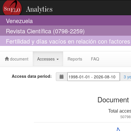
Venezuela
Revista Científica (0798-2259)
Fertilidad y días vacíos en relación con factor
Mestizas de doble propósito
document
Accesses
Reports
FAQ
Access data period:
3 y
Document 
Total acce
S0798