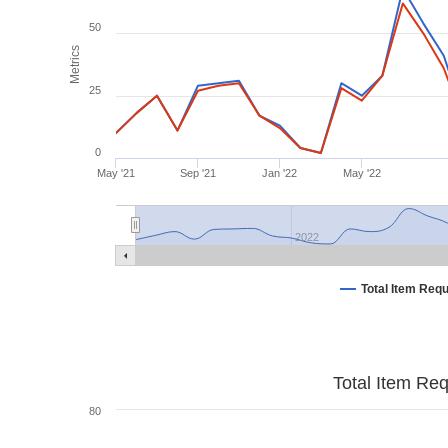
50
Metrics
25
0
May '21
Sep '21
Jan '22
May '22
2022
Total Item Req
Total Item Re
80