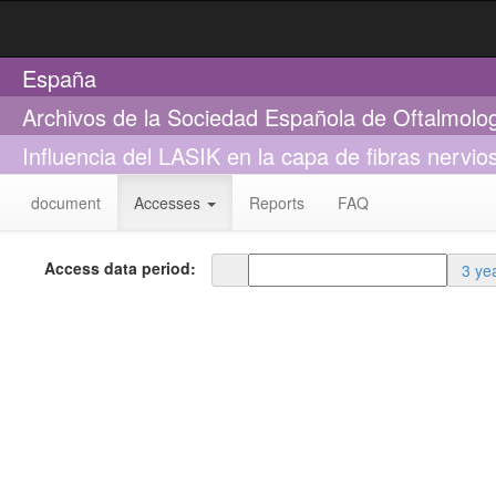
España
Archivos de la Sociedad Española de Oftalmolo
Influencia del LASIK en la capa de fibras nervio
document
Accesses
Reports
FAQ
Access data period:
3 ye