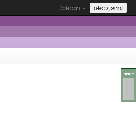
Collections
select a journal
share