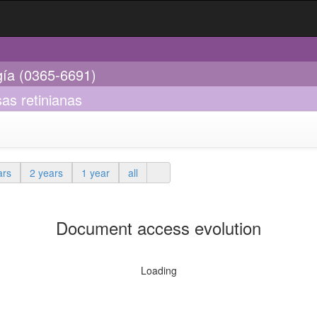
gía (0365-6691)
sas retinianas
ars
2 years
1 year
all
Document access evolution
Loading