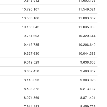
10.843.512
11.653.158
10.790.107
11.549.021
10.533.186
11.083.632
10.183.042
11.035.039
9.781.693
10.320.644
9.415.785
10.206.640
9.327.630
10.044.383
9.019.529
9.638.653
8.667.450
9.409.907
8.116.093
9.303.028
8.593.872
9.213.167
8.274.869
8.871.421
7.914.483
8.459.759