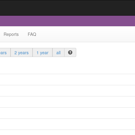
Reports
FAQ
ears
2 years
1 year
all