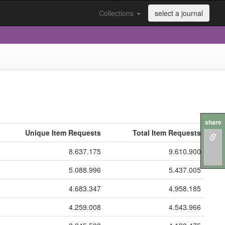
Collections
select a journal
share
Unique Item Requests
Total Item Requests
8.637.175
9.610.900
5.088.996
5.437.005
4.683.347
4.958.185
4.259.008
4.543.966