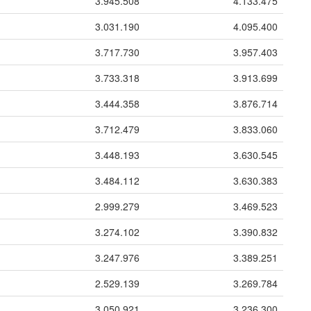
3.945.508
4.133.475
3.031.190
4.095.400
3.717.730
3.957.403
3.733.318
3.913.699
3.444.358
3.876.714
3.712.479
3.833.060
3.448.193
3.630.545
3.484.112
3.630.383
2.999.279
3.469.523
3.274.102
3.390.832
3.247.976
3.389.251
2.529.139
3.269.784
3.050.921
3.236.300