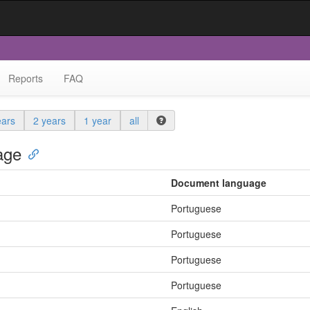
Reports
FAQ
ears
2 years
1 year
all
age
Document language
Portuguese
Portuguese
Portuguese
Portuguese